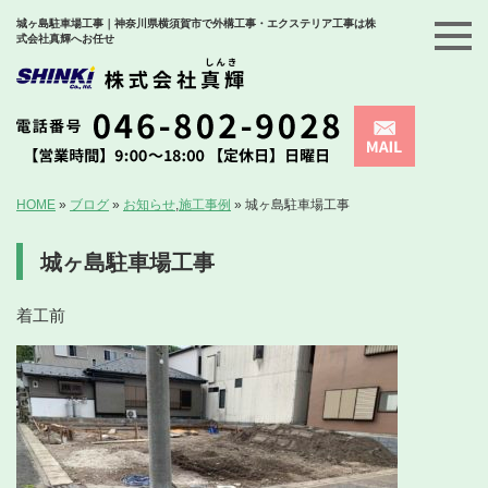
城ヶ島駐車場工事｜神奈川県横須賀市で外構工事・エクステリア工事は株
式会社真輝へお任せ
HOME
»
ブログ
»
お知らせ
,
施工事例
»
城ヶ島駐車場工事
城ヶ島駐車場工事
着工前